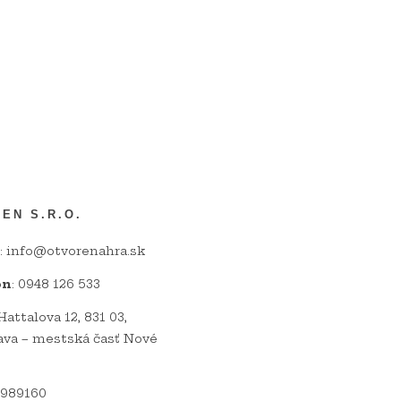
EN S.R.O.
: info@otvorenahra.sk
ón
: 0948 126 533
 Hattalova 12, 831 03,
ava – mestská časť Nové
2989160