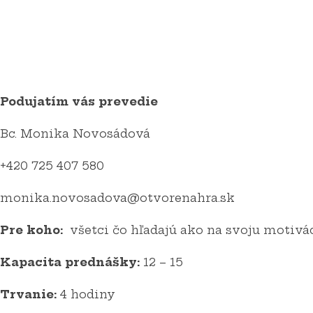
Podujatím vás prevedie
Bc. Monika Novosádová
+420 725 407 580
monika.novosadova@otvorenahra.sk
Pre koho:
všetci čo hľadajú ako na svoju motivá
Kapacita prednášky
:
12 – 15
Trvanie:
4 hodiny