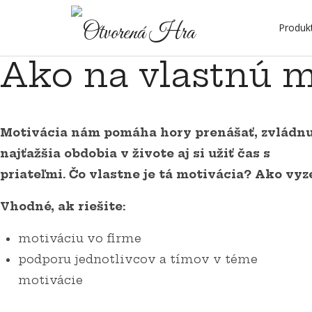
Otvorená
Produk
Ako na vlastnú m
Hra
Pomáhame
Motivácia nám pomáha hory prenášať, zvládn
prebudiť
najťažšia obdobia v živote aj si užiť čas s
priateľmi. Čo vlastne je tá motivácia? Ako vyz
potenciál
Vhodné, ak riešite:
motiváciu vo firme
tímov
podporu jednotlivcov a tímov v téme
motivácie
a