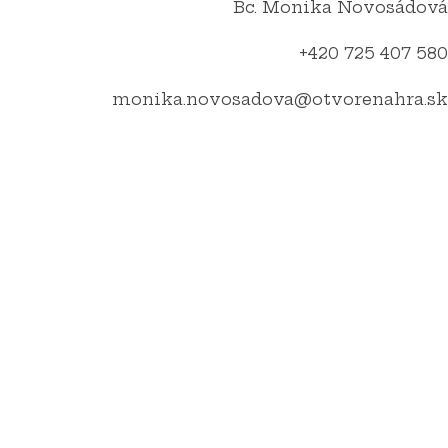
Bc. Monika Novosádová
+420 725 407 580
monika.novosadova@otvorenahra.sk