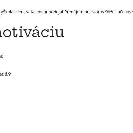
ty
Škola líderstva
Kalendár podujatí
Prenájom priestorov
Knižnica
O nás
otiváciu
uť
erá?