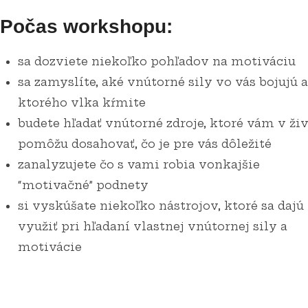
Počas workshopu:
jednotlivcov
sa dozviete niekoľko pohľadov na motiváciu
sa zamyslíte, aké vnútorné sily vo vás bojujú a
ktorého vlka kŕmite
budete hľadať vnútorné zdroje, ktoré vám v ži
pomôžu dosahovať, čo je pre vás dôležité
zanalyzujete čo s vami robia vonkajšie
“motivačné” podnety
si vyskúšate niekoľko nástrojov, ktoré sa dajú
využiť pri hľadaní vlastnej vnútornej sily a
motivácie