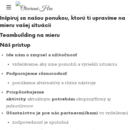
Otvorená
Inšpiruj sa našou ponukou, ktorú ti upravíme na
Pomáhame
Hra
mieru vašej situácii
prebudiť
potenciál
Teambuilding na mieru
tímov
Náš prístup
a
jednotlivcov
Ide nám o zmysel a užitočnosť
vzdelávame, aby sme pomohli a vyriešili situáciu
Podporujeme rôznorodosť
ponúkame alternatívy a rôzne nástroje
Prispôsobujeme
aktivity
aktuálnym
potrebám
skupiny/firmy aj
jednotlivcov
Účastníctvo je pre nás partnermi/kami
vo vzdelávaní
zodpovednosť je spoločná