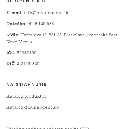
BE OPEN S.R.O.
E-mail
: info@otvorenahra.sk
Telefón
: 0948 126 533
Sídlo
: Hattalova 12, 831 03, Bratislava – mestská časť
Nové Mesto
IČO
: 52989160
DIČ
: 2121261329
NA STIAHNUTIE
Katalóg produktov
Katalóg duálna agentúra