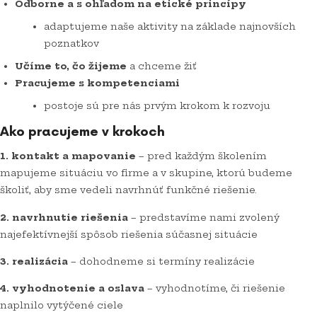
Odborne a s ohľadom na etické princípy
adaptujeme naše aktivity na základe najnovších
poznatkov
Učíme to, čo žijeme
a chceme žiť
Pracujeme s kompetenciami
postoje sú pre nás prvým krokom k rozvoju
Ako pracujeme v krokoch
1. kontakt a mapovanie
– pred každým školením
mapujeme situáciu vo firme a v skupine, ktorú budeme
školiť, aby sme vedeli navrhnúť funkčné riešenie.
2. navrhnutie riešenia
– predstavíme nami zvolený
najefektívnejší spôsob riešenia súčasnej situácie
3. realizácia
– dohodneme si termíny realizácie
4. vyhodnotenie a oslava
– vyhodnotíme, či riešenie
naplnilo vytýčené ciele